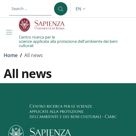
Skip to main content
Skip to footer content
EN
LANGUAGE SWITCHER: CURR
Centro ricerca per le
scienze applicate alla protezione dell'ambiente dei beni
culturali
Breadcrumb
Home
/
All news
All news