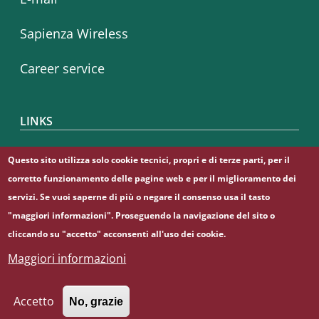
Sapienza Wireless
Career service
LINKS
CIAO
Questo sito utilizza solo cookie tecnici, propri e di terze parti, per il
corretto funzionamento delle pagine web e per il miglioramento dei
Sapienza Store
servizi. Se vuoi saperne di più o negare il consenso usa il tasto
"maggiori informazioni". Proseguendo la navigazione del sito o
cliccando su "accetto" acconsenti all'uso dei cookie.
Maggiori informazioni
© Sapienza Università di Roma - Piazzale Aldo Moro 5,
00185 Roma - (+39) 06 49911 - C.F.: 80209930587 - P. Iva:
02133771002
Accetto
No, grazie